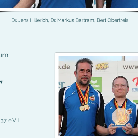
Dr. Jens Hillerich, Dr. Markus Bartram, Bert Obertreis
num
er
7 e.V. II