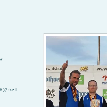
er
37 e.V II