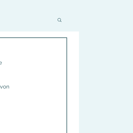
e
 von