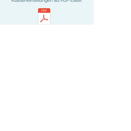
Klasseneinteilungen als PDF-Datei:
Disziplinen im Deutschen
Schützenbund
Nachfolgend findest Du einen Überblick
über die Disziplinen, die der Deutsche
Schützenbund mit seinem
Sportprogramm anbietet.